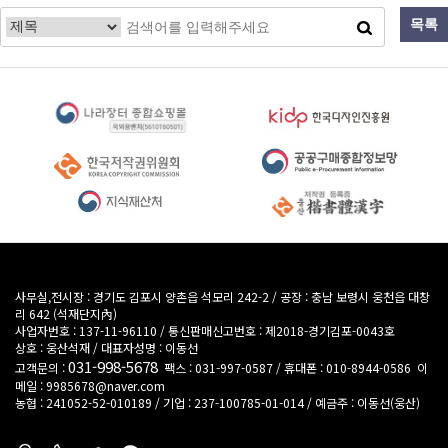
시공사례
목록
시공갤러리
동영상갤러리
고객지원
카카오톡
자주하는질문
이메일상담
사무실,전시장 : 경기도 김포시 양촌읍 석모리 242-2
/
공장 : 충남 보령시 웅천읍 대창
리 642 (석재단지內)
사업자번호 : 137-11-96110
/
통신판매신고번호 : 제2018-경기김포-0043호
상호 : 웅산석재
/
대표자성명 : 이동선
031-998-5678
고객문의 :
팩스 : 031-997-0587
/
휴대폰 : 010-8944-0586
이
메일 : 9985678@naver.com
농협 : 241052-52-010189 / 기업 : 237-100785-01-014 / 예금주 : 이동선(웅산)