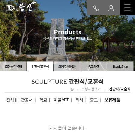
회사소개
Products
웅산의 경험과 기술력을 만나보세요.
인사말
연혁/인증
품질
오시는길
보령공장소개
생산설비
공장전경
오시는길
조형물/기념비
간판석/교훈석
조경/정원용품
종교관련
ReadyShop
조형제품소개
간판석/교훈석
SCULPTURE
조형물/기념비
간판석/교훈석
조경/정원용품
종교관련
홈
조형제품소개
간판석/교훈석
ReadyShop
전체
관공서
학교
마을APT
회사
종교
보유제품
일반제품소개
머릿돌/준공석
교명주/교명판
실명제/관로석
기념식수비
웅산석재쇼핑몰
게시물이 없습니다.